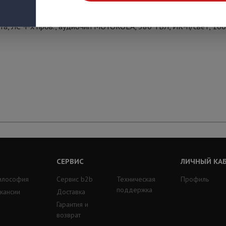
та, ЛС 4-х пров., аудиочип MOTOROLA, 380 ТВЛ, ИК-п/свет, 16
СЕРВИС
ЛИЧНЫЙ КА
илософия
Сервис b2b
Техническая
Профиль
поддержка
кансии
Доставка
Гарантия и
возврат