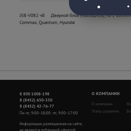
JSB-V082 чб Дверной блок (накладной), на 2 абонен
Commax, Quantum, Hyundai
О КОМПАНИИ
8 800 1008-198
8 (8452) 650-350
О компании
Ф
8 (8452) 42-76-77
Этапы развития
Ва
Пн-чт, 9:00−18:00; пт, 9:00−17:00
Информация, размещенная на сайте,
не является публичной офертой