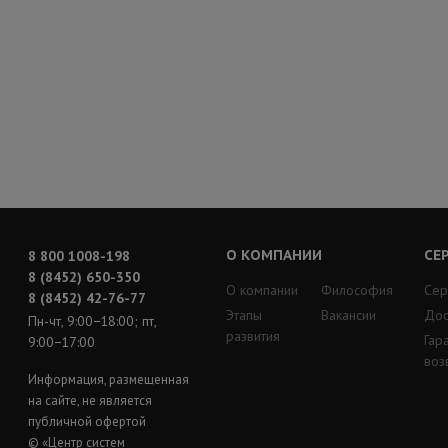
О КОМПАНИИ
СЕ
8 800 1008-198
8 (8452) 650-350
О компании
Философия
Сер
8 (8452) 42-76-77
Этапы
Вакансии
Дос
Пн-чт, 9:00−18:00; пт,
развития
Гар
9:00−17:00
воз
Информация, размещенная
на сайте, не является
публичной офертой
© «Центр систем