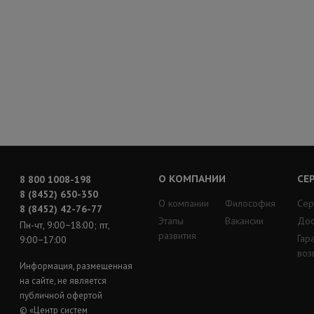
О КОМПАНИИ
СЕ
8 800 1008-198
8 (8452) 650-350
О компании
Философия
Сер
8 (8452) 42-76-77
Этапы
Вакансии
Дос
Пн-чт, 9:00−18:00; пт,
развития
Гар
9:00−17:00
воз
Информация, размещенная
на сайте, не является
публичной офертой
© «Центр систем