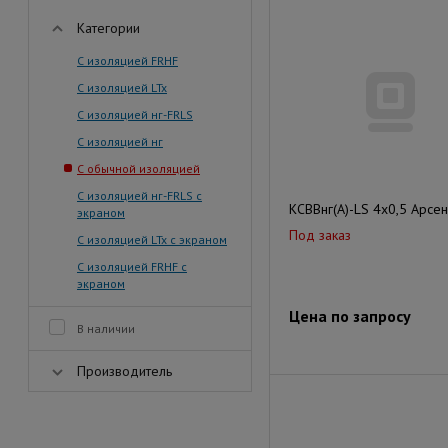
Категории
С изоляцией FRHF
С изоляцией LTx
С изоляцией нг-FRLS
С изоляцией нг
С обычной изоляцией
С изоляцией нг-FRLS с
КСВВнг(А)-LS 4х0,5 Арсе
экраном
Под заказ
С изоляцией LTx с экраном
С изоляцией FRHF с
экраном
Цена по запросу
В наличии
Производитель