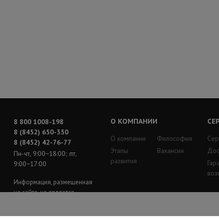
О КОМПАНИИ
СЕ
8 800 1008-198
8 (8452) 650-350
О компании
Философия
Сер
8 (8452) 42-76-77
Этапы
Вакансии
Дос
Пн-чт, 9:00−18:00; пт,
развития
Гар
9:00−17:00
воз
Информация, размещенная
на сайте, не является
публичной офертой
© «Центр систем