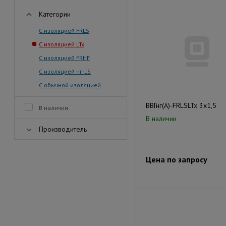
Категории
С изоляцией FRLS
С изоляцией LTx
С изоляцией FRHF
С изоляцией нг-LS
С обычной изоляцией
ВВГнг(А)-FRLSLTx 3х1,5
В наличии
В наличии
Производитель
Цена по запросу