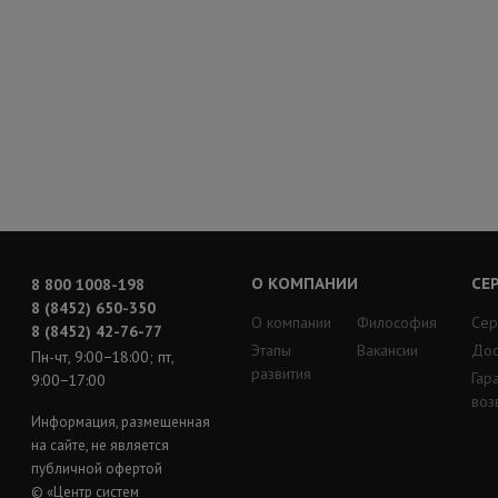
О КОМПАНИИ
СЕ
8 800 1008-198
8 (8452) 650-350
О компании
Философия
Сер
8 (8452) 42-76-77
Этапы
Вакансии
Дос
Пн-чт, 9:00−18:00; пт,
развития
Гар
9:00−17:00
воз
Информация, размещенная
на сайте, не является
публичной офертой
© «Центр систем