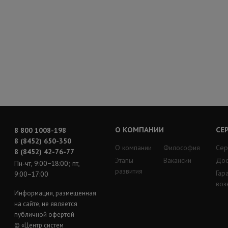
О КОМПАНИИ
СЕ
8 800 1008-198
8 (8452) 650-350
О компании
Философия
Сер
8 (8452) 42-76-77
Этапы
Вакансии
Дос
Пн-чт, 9:00−18:00; пт,
развития
Гар
9:00−17:00
воз
Информация, размещенная
на сайте, не является
публичной офертой
© «Центр систем