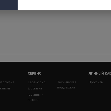
СЕРВИС
ЛИЧНЫЙ КА
илософия
Сервис b2b
Техническая
Профиль
поддержка
кансии
Доставка
Гарантия и
возврат