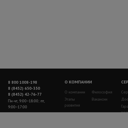
О КОМПАНИИ
СЕ
8 800 1008-198
8 (8452) 650-350
О компании
Философия
Сер
8 (8452) 42-76-77
Этапы
Вакансии
Дос
Пн-чт, 9:00−18:00; пт,
развития
Гар
9:00−17:00
воз
Информация, размещенная
на сайте, не является