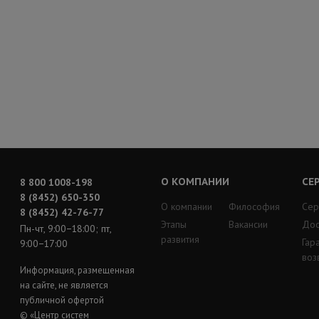
О КОМПАНИИ
СЕ
8 800 1008-198
8 (8452) 650-350
О компании
Философия
Сер
8 (8452) 42-76-77
Этапы
Вакансии
Дос
Пн-чт, 9:00−18:00; пт,
развития
Гар
9:00−17:00
воз
Информация, размещенная
на сайте, не является
публичной офертой
© «Центр систем