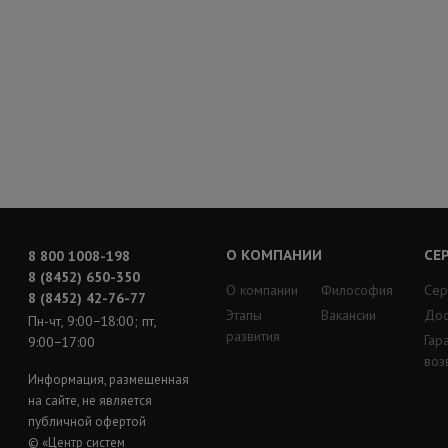
О КОМПАНИИ
СЕ
8 800 1008-198
8 (8452) 650-350
О компании
Философия
Сер
8 (8452) 42-76-77
Этапы
Вакансии
Дос
Пн-чт, 9:00−18:00; пт,
развития
Гар
9:00−17:00
воз
Информация, размещенная
на сайте, не является
публичной офертой
© «Центр систем