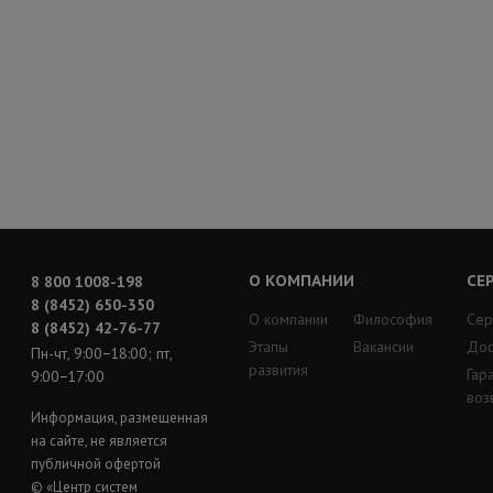
О КОМПАНИИ
СЕ
8 800 1008-198
8 (8452) 650-350
О компании
Философия
Сер
8 (8452) 42-76-77
Этапы
Вакансии
Дос
Пн-чт, 9:00−18:00; пт,
развития
Гар
9:00−17:00
воз
Информация, размещенная
на сайте, не является
публичной офертой
© «Центр систем