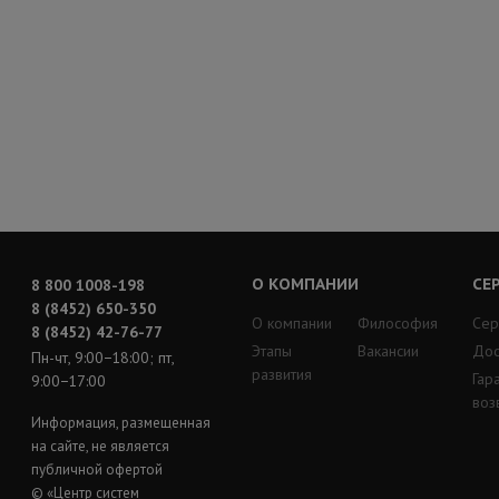
О КОМПАНИИ
СЕ
8 800 1008-198
8 (8452) 650-350
О компании
Философия
Сер
8 (8452) 42-76-77
Этапы
Вакансии
Дос
Пн-чт, 9:00−18:00; пт,
развития
Гар
9:00−17:00
воз
Информация, размещенная
на сайте, не является
публичной офертой
© «Центр систем