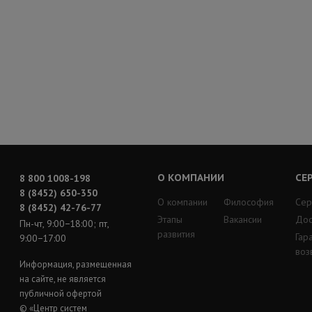
О КОМПАНИИ
СЕ
8 800 1008-198
8 (8452) 650-350
О компании
Философия
Сер
8 (8452) 42-76-77
Этапы
Вакансии
Дос
Пн-чт, 9:00−18:00; пт,
развития
Гар
9:00−17:00
воз
Информация, размещенная
на сайте, не является
публичной офертой
© «Центр систем