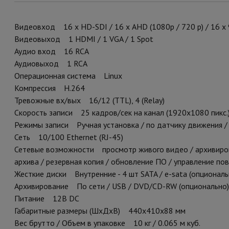
Видеовход 16 x HD-SDI / 16 х AHD (1080p / 720 p) / 16 x
Видеовыход 1 HDMI / 1 VGA / 1 Spot
Аудио вход 16 RCA
Аудиовыход 1 RCA
Операционная система Linux
Компрессия H.264
Тревожные вх/вых 16/12 (TTL), 4 (Relay)
Скорость записи 25 кадров/сек на канал (1920х1080 пикс.);
Режимы записи Ручная установка / по датчику движения / 
Сеть 10/100 Ethernet (RJ-45)
Сетевые возможности просмотр живого видео / архивиро
архива / резервная копия / обновление ПО / управление п
Жесткие диски Внутренние - 4 шт SATA / e-sata (опциональ
Архивирование По сети / USB / DVD/CD-RW (опционально)
Питание 12В DC
Габаритные размеры (ШхДхВ) 440x410x88 мм
Вес брутто / Объем в упаковке 10 кг / 0.065 м куб.