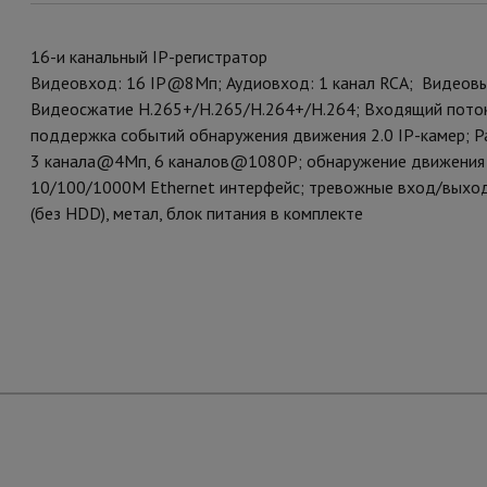
16-и канальный IP-регистратор
Видеовход: 16 IP@8Мп; Аудиовход: 1 канал RCA; Видеовых
Видеосжатие H.265+/H.265/H.264+/H.264; Входящий поток
поддержка событий обнаружения движения 2.0 IP-камер; Ра
3 канала@4Мп, 6 каналов@1080P; обнаружение движения 2.
10/100/1000M Ethernet интерфейс; тревожные вход/выход 4
(без HDD), метал, блок питания в комплекте