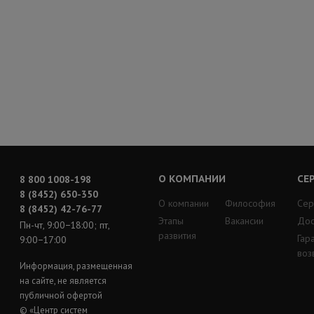
О КОМПАНИИ
СЕ
8 800 1008-198
8 (8452) 650-350
О компании
Философия
Сер
8 (8452) 42-76-77
Этапы
Вакансии
Дос
Пн-чт, 9:00−18:00; пт,
развития
Гар
9:00−17:00
воз
Информация, размещенная
на сайте, не является
публичной офертой
© «Центр систем