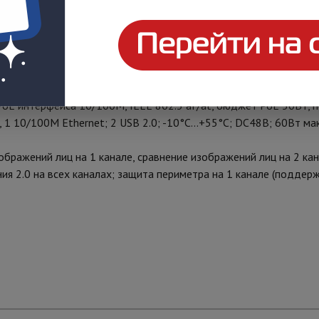
и и технологией SharpSense
еовыход: 1 VGA до 1080p, 1 HDMI до 4К; аудиовыход: 1 канал
зрешение записи до 12Мп; синхр.воспр. 1 канал @12Мп, 1 ка
PoE интерфейса 10/100M, IEEE 802.3 af/at, бюджет PoE 50Вт,
 10/100M Ethernet; 2 USB 2.0; -10°C...+55°C; DC48В; 60Вт макс
ображений лиц на 1 канале, сравнение изображений лиц на 2 ка
я 2.0 на всех каналах; защита периметра на 1 канале (поддерж