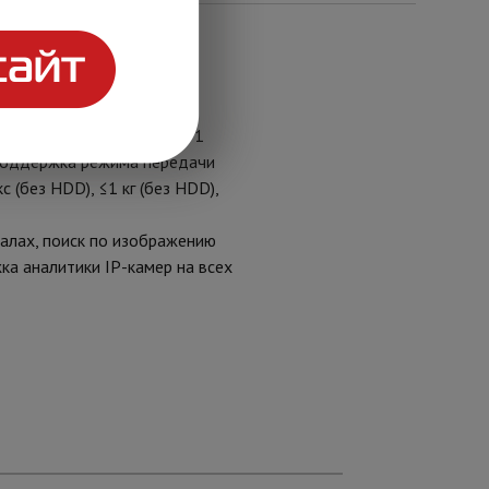
 RCA. Видеосжатие
нал @8Мп, 4 канала@4Мп; 1
 поддержка режима передачи
 (без HDD), ≤1 кг (без HDD),
налах, поиск по изображению
ка аналитики IP-камер на всех