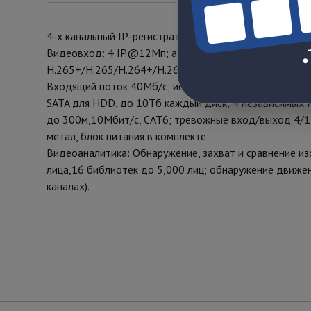
4-х канальный IP-регистратор c 4-мя PoE интерфейсам
Видеовход: 4 IP@12Мп; аудиовход: 1 канал RCA; вид
H.265+/H.265/H.264+/H.264;
Входящий поток 40Мб/с; исходящий поток 80Мб/с; ра
SATA для HDD, до 10Тб каждый диск; 4 независимых 
до 300м,10Мбит/с, CAT6; тревожные вход/выход 4/1, 1
метал, блок питания в комплекте
Видеоаналитика: Обнаружение, захват и сравнение из
лица,16 библиотек до 5,000 лиц; обнаружение движени
каналах).