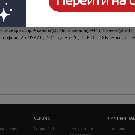
до 1080Р; Видеосжатие H.265+/H.265/H.264+/H.264; Входящи
6Мп.Синхр.воспр. 4 канала@2Мп; 2 канала@4Мп; 1 канал@6Мп;
ерфейс; 2 х USB2.0; -10°C до +55°C; 12В DC; 18Вт макс (без HD
СЕРВИС
ЛИЧНЫЙ КА
илософия
Сервис b2b
Техническая
Профиль