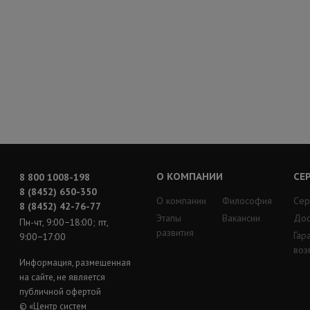
О КОМПАНИИ
СЕ
8 800 1008-198
8 (8452) 650-350
О компании
Философия
Сер
8 (8452) 42-76-77
Этапы
Вакансии
Дос
Пн-чт, 9:00−18:00; пт,
развития
Гар
9:00−17:00
воз
Информация, размещенная
на сайте, не является
публичной офертой
© «Центр систем