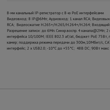
8-ми канальный IP-регистратор c 8-ю PoE интерфейсами
Видеовход: 8 IP@6Мп; Аудиовход: 1 канал RCA; Видеовыхо
RCA; Видеосжатие H.265+/H.265/H.264+/H.264; Входящий 
Разрешение записи: до 6Мп. Синхр.воспр. 4 канала@2Мп; 
интерфейса 10/100M; IEEE 802.3 af/at, бюджет PoE 75Вт,
камер; поддержка режима передачи до 300м,10Мбит/с, CAT
интерфейс; 2 х USB2.0; -10°C до +55°C; 48В DC; 90Вт макс 