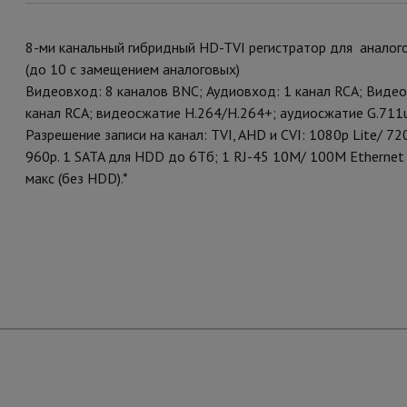
8-ми канальный гибридный HD-TVI регистратор для аналого
(до 10 с замещением аналоговых)
Видеовход: 8 каналов BNC; Аудиовход: 1 канал RCA; Виде
канал RCA; видеосжатие H.264/H.264+; аудиосжатие G.711u
Разрешение записи на канал: TVI, AHD и CVI: 1080p Lite/ 
960p. 1 SATA для HDD до 6Тб; 1 RJ-45 10M/ 100M Ethernet 
макс (без HDD).*