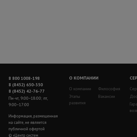
О КОМПАНИИ
СЕ
8 800 1008-198
8 (8452) 650-350
О компании
Философия
Сер
8 (8452) 42-76-77
Этапы
Вакансии
Дос
Пн-чт, 9:00−18:00; пт,
развития
Гар
9:00−17:00
воз
Информация, размещенная
на сайте, не является
публичной офертой
© «Центр систем