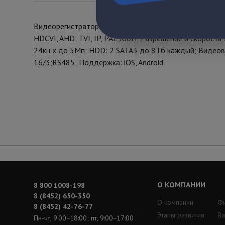
Видеорегистратор HDCVI 16-ти канальный мультифор
HDCVI, AHD, TVI, IP, PAL960H; Разрешение и скорост
24кн x до 5Мп; HDD: 2 SATA3 до 8Тб каждый; Видеовых
16/3;RS485; Поддержка: iOS, Android
О КОМПАНИИ
8 800 1008-198
8 (8452) 650-350
О компании
Ф
8 (8452) 42-76-77
Этапы развития
Ва
Пн-чт, 9:00−18:00; пт, 9:00−17:00