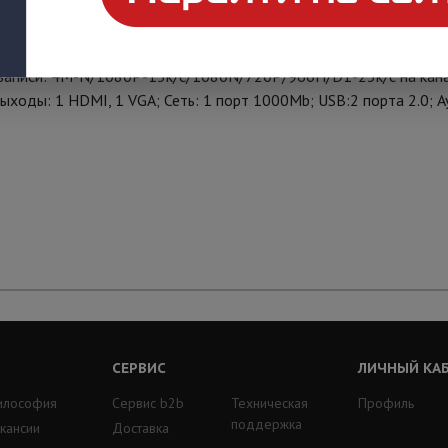
матный 1080P; Поддержкка передачи звука через коаксиальны
ь записи: 4M-N/1080P-15к/с/1080N/720P/960H/D1-25к/с на кан
оды: 1 HDMI, 1 VGA; Сеть: 1 порт 1000Mb; USB:2 порта 2.0; Ауд
СЕРВИС
ЛИЧНЫЙ КА
илософия
Сервис b2b
Техническая
Профиль
поддержка
кансии
Доставка