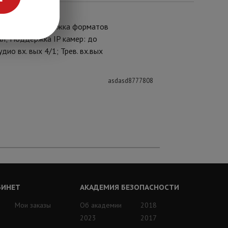
й кабель;Поддержка форматов
ал; Поддержка IP камер: до
ио вх. вых 4/1; Трев. вх.вых
asdasd8777808
БИНЕТ
АКАДЕМИЯ БЕЗОПАСНОСТИ
Мои заказы
Об академии
2018
2023
2017