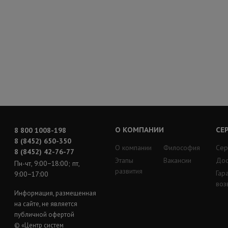
О КОМПАНИИ
СЕ
8 800 1008-198
8 (8452) 650-350
О компании
Философия
Сер
8 (8452) 42-76-77
Этапы
Вакансии
Дос
Пн-чт, 9:00−18:00; пт,
развития
Гар
9:00−17:00
воз
Информация, размещенная
на сайте, не является
публичной офертой
© «Центр систем