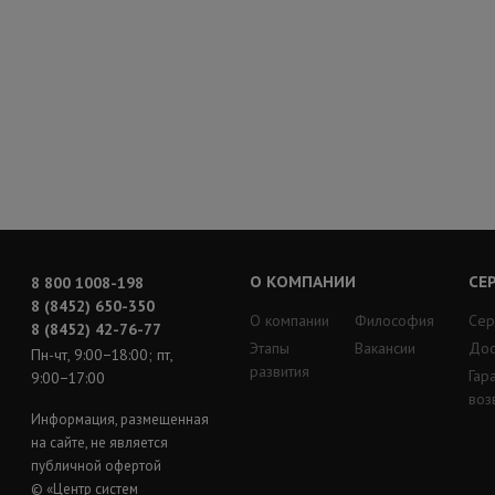
О КОМПАНИИ
СЕ
8 800 1008-198
8 (8452) 650-350
О компании
Философия
Сер
8 (8452) 42-76-77
Этапы
Вакансии
Дос
Пн-чт, 9:00−18:00; пт,
развития
Гар
9:00−17:00
воз
Информация, размещенная
на сайте, не является
публичной офертой
© «Центр систем