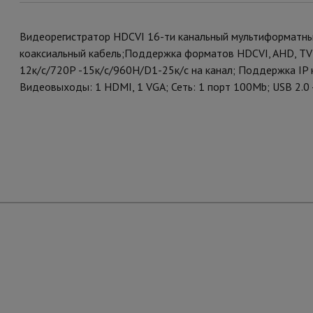
Видеорегистратор HDCVI 16-ти канальный мультиформатны
коаксиальный кабель;Поддержка форматов HDCVI, AHD, TVI,
12к/с/720Р -15к/с/960H/D1-25к/с на канал; Поддержка IP 
Видеовыходы: 1 HDMI, 1 VGA; Сеть: 1 порт 100Mb; USB 2.0 - 