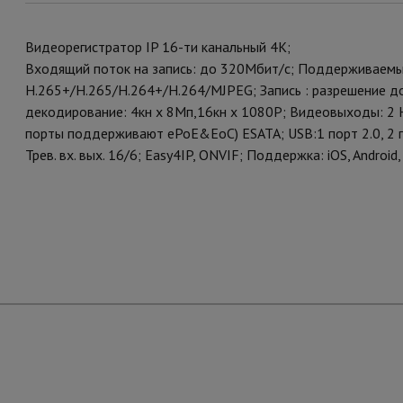
Видеорегистратор IP 16-ти канальный 4K;
Входящий поток на запись: до 320Мбит/с; Поддерживаем
H.265+/H.265/H.264+/H.264/MJPEG; Запись : разрешение д
декодирование: 4кн х 8Мп,16кн x 1080P; Видеовыходы: 2 
порты поддерживают ePoE&EoC) ESATA; USB:1 порт 2.0, 2 по
Трев. вх. вых. 16/6; Easy4IP, ONVIF; Поддержка: iOS, Andro