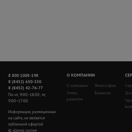
О КОМПАНИИ
СЕ
8 800 1008-198
8 (8452) 650-350
О компании
Философия
Сер
8 (8452) 42-76-77
Этапы
Вакансии
Дос
Пн-чт, 9:00−18:00; пт,
развития
Гар
9:00−17:00
воз
Информация, размещенная
на сайте, не является
публичной офертой
© «Центр систем