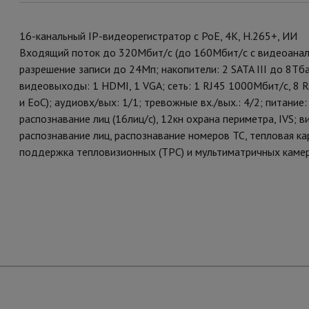
16-канальный IP-видеорегистратор с PoE, 4K, H.265+, ИИ
Входящий поток до 320Мбит/с (до 160Мбит/с с видеоаналит
разрешение записи до 24Мп; накопители: 2 SATA III до 8
видеовыходы: 1 HDMI, 1 VGA; cеть: 1 RJ45 1000Мбит/с, 8
и EoC); aудиовх/вых: 1/1; тревожные вх./вых.: 4/2; питание
распознавание лиц (16лиц/с), 12кн охрана периметра, IVS; 
распознавание лиц, распознавание номеров ТС, тепловая ка
поддержка тепловизионных (TPC) и мультиматричных каме