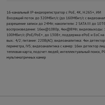
16-канальный IP-видеорегистратор с PoE, 4K, H.265+, ИИ
Входящий поток до 320Мбит/с (до 160Мбит/с с видеоаналит
разрешение записи до 24Мп; накопители: 2 SATA III до 10Тб
воспроизведение: 16кн@1080p, 4кн@8Мп; видеовыходы: 1 H
100Мбит/с (PoE/PoE+, до 130Вт, поддержка ePoE и EoC на п
вых.: 4/2; питание: 220В(AC); видеоаналитика: 4кн детектор
периметра, IVS; видеоаналитика с камер: 16кн детектор лиц
тепловая карта, подсчет людей, интеллектуальный поиск, 
мультиматричных камер