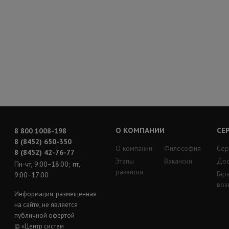
О КОМПАНИИ
СЕ
8 800 1008-198
8 (8452) 650-350
О компании
Философия
Сер
8 (8452) 42-76-77
Этапы
Вакансии
Дос
Пн-чт, 9:00−18:00; пт,
развития
Гар
9:00−17:00
воз
Информация, размещенная
на сайте, не является
публичной офертой
© «Центр систем