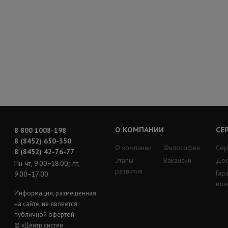
О КОМПАНИИ
СЕ
8 800 1008-198
8 (8452) 650-350
О компании
Философия
Сер
8 (8452) 42-76-77
Этапы
Вакансии
Дос
Пн-чт, 9:00−18:00; пт,
развития
Гар
9:00−17:00
воз
Информация, размещенная
на сайте, не является
публичной офертой
© «Центр систем