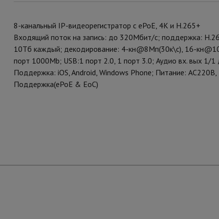
8-канальный IP-видеорегистратор с ePoE, 4K и H.265+
Входящий поток на запись: до 320Мбит/с; поддержка: H.26
10Тб каждый; декодирование: 4-кн@8Мп(30к\с), 16-кн@108
порт 1000Mb; USB:1 порт 2.0, 1 порт 3.0; Аудио вх. вых 1/1 д
Поддержка: iOS, Android, Windows Phone; Питание: AC220В, 
Поддержка(ePoE & EoC)