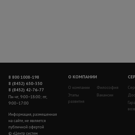
О КОМПАНИИ
СЕ
8 800 1008-198
8 (8452) 650-350
О компании
Философия
Сер
8 (8452) 42-76-77
Этапы
Вакансии
Дос
Пн-чт, 9:00−18:00; пт,
развития
Гар
9:00−17:00
воз
Информация, размещенная
на сайте, не является
публичной офертой
© «Центр систем