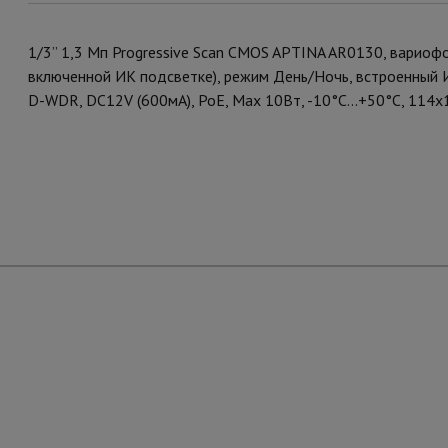
1/3” 1,3 Мп Progressive Scan CMOS APTINA AR0130, вариофо
включенной ИК подсветке), режим День/Ночь, встроенный И
D-WDR, DC12V (600мА), PoE, Мах 10Вт, -10°С...+50°С, 114х1