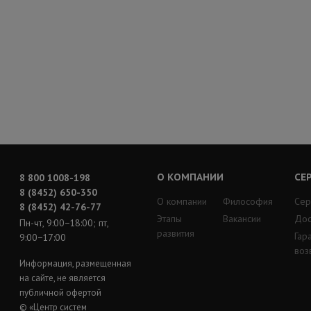
О КОМПАНИИ
СЕ
8 800 1008-198
8 (8452) 650-350
О компании
Философия
Сер
8 (8452) 42-76-77
Этапы
Вакансии
Дос
Пн-чт, 9:00−18:00; пт,
развития
Гар
9:00−17:00
воз
Информация, размещенная
на сайте, не является
публичной офертой
© «Центр систем