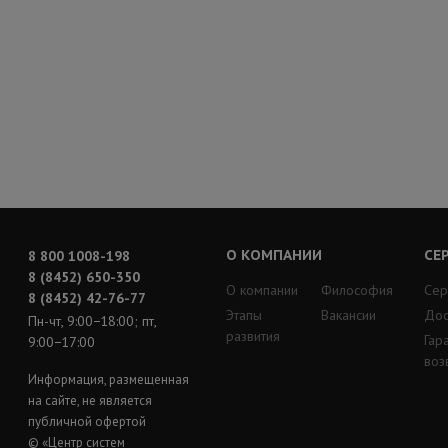
О КОМПАНИИ
СЕ
8 800 1008-198
8 (8452) 650-350
О компании
Философия
Сер
8 (8452) 42-76-77
Этапы
Вакансии
Дос
Пн-чт, 9:00−18:00; пт,
развития
Гар
9:00−17:00
воз
Информация, размещенная
на сайте, не является
публичной офертой
© «Центр систем