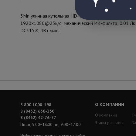
3Мп уличная купольная HD-TVI камера с ИК-подсветко
1920x1080@25к/с; механический ИК-фильтр; 0.01 Лк@
DC±15%, 4Вт макс.
О КОМПАНИИ
8 800 1008-198
8 (8452) 650-350
О компании
Ф
8 (8452) 42-76-77
Этапы развития
Ва
Пн-чт, 9:00−18:00; пт, 9:00−17:00
Информация, размещенная на сайте,