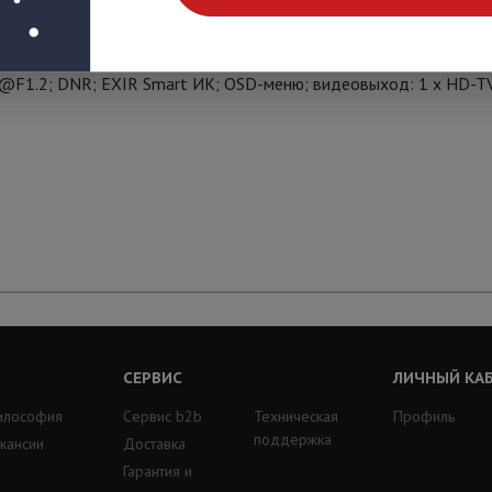
й до 20м 1/3" CMOS матрица; объектив 3.6мм; угол обзора 67.
F1.2; DNR; EXIR Smart ИК; OSD-меню; видеовыход: 1 х HD-TVI
СЕРВИС
ЛИЧНЫЙ КА
илософия
Сервис b2b
Техническая
Профиль
поддержка
кансии
Доставка
Гарантия и