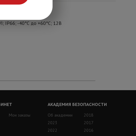
8°; 1920x1536@18к/с,
; IP66; -40°С до +60°С; 12В
БИНЕТ
АКАДЕМИЯ БЕЗОПАСНОСТИ
Мои заказы
Об академии
2018
2023
2017
2022
2016