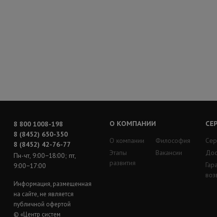
О КОМПАНИИ
СЕ
8 800 1008-198
8 (8452) 650-350
О компании
Философия
Сер
8 (8452) 42-76-77
Этапы
Вакансии
Дос
Пн-чт, 9:00−18:00; пт,
развития
Гар
9:00−17:00
воз
Информация, размещенная
на сайте, не является
публичной офертой
© «Центр систем