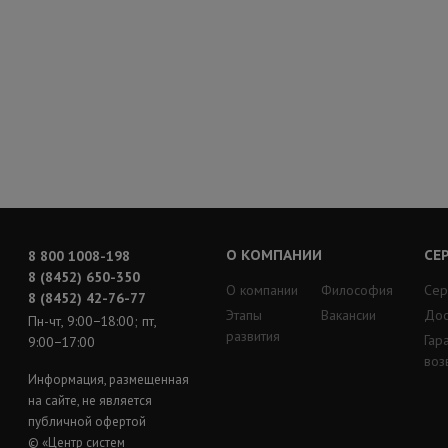
О КОМПАНИИ
СЕ
8 800 1008-198
8 (8452) 650-350
О компании
Философия
Сер
8 (8452) 42-76-77
Этапы
Вакансии
Дос
Пн-чт, 9:00−18:00; пт,
развития
Гар
9:00−17:00
воз
Информация, размещенная
на сайте, не является
публичной офертой
© «Центр систем