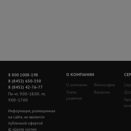
О КОМПАНИИ
СЕ
8 800 1008-198
8 (8452) 650-350
О компании
Философия
Сер
8 (8452) 42-76-77
Этапы
Вакансии
Дос
Пн-чт, 9:00−18:00; пт,
развития
Гар
9:00−17:00
воз
Информация, размещенная
на сайте, не является
публичной офертой
© «Центр систем