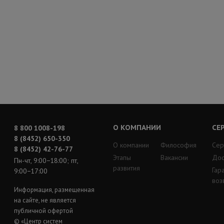
О КОМПАНИИ
СЕ
8 800 1008-198
8 (8452) 650-350
О компании
Философия
Сер
8 (8452) 42-76-77
Этапы
Вакансии
Дос
Пн-чт, 9:00−18:00; пт,
развития
Гар
9:00−17:00
воз
Информация, размещенная
на сайте, не является
публичной офертой
© «Центр систем