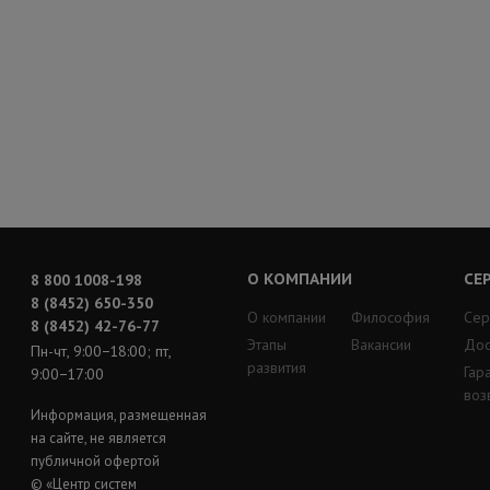
О КОМПАНИИ
СЕ
8 800 1008-198
8 (8452) 650-350
О компании
Философия
Сер
8 (8452) 42-76-77
Этапы
Вакансии
Дос
Пн-чт, 9:00−18:00; пт,
развития
Гар
9:00−17:00
воз
Информация, размещенная
на сайте, не является
публичной офертой
© «Центр систем