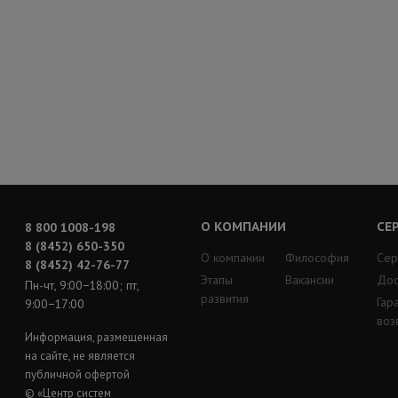
О КОМПАНИИ
СЕ
8 800 1008-198
8 (8452) 650-350
О компании
Философия
Сер
8 (8452) 42-76-77
Этапы
Вакансии
Дос
Пн-чт, 9:00−18:00; пт,
развития
Гар
9:00−17:00
воз
Информация, размещенная
на сайте, не является
публичной офертой
© «Центр систем