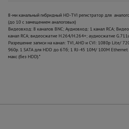
8-ми канальный гибридный HD-TVI регистратор для аналого
(до 10 с замещением аналоговых)
Видеовход: 8 каналов BNC; Аудиовход: 1 канал RCA; Виде
канал RCA; видеосжатие H.264/H.264+; аудиосжатие G.711u
Разрешение записи на канал: TVI, AHD и CVI: 1080p Lite/ 
960p. 1 SATA для HDD до 6Тб; 1 RJ-45 10M/ 100M Ethernet 
макс (без HDD).*