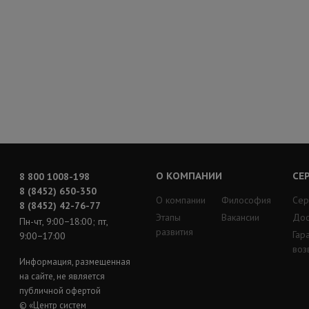
О КОМПАНИИ
СЕ
8 800 1008-198
8 (8452) 650-350
О компании
Философия
Сер
8 (8452) 42-76-77
Этапы
Вакансии
Дос
Пн-чт, 9:00−18:00; пт,
развития
Гар
9:00−17:00
воз
Информация, размещенная
на сайте, не является
публичной офертой
© «Центр систем