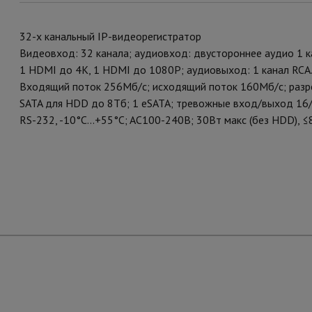
32-x канальный IP-видеорегистратор
Видеовход: 32 канала; аудиовход: двустороннее аудио 1 к
1 HDMI до 4К, 1 HDMI до 1080P; аудиовыход: 1 канал RCA
Входящий поток 256Мб/с; исходящий поток 160Мб/с; разре
SATA для HDD до 8Тб; 1 eSATA; тревожные вход/выход 16/
RS-232, -10°C...+55°C; AC100-240В; 30Вт макс (без HDD), ≤8