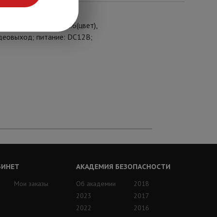
льность: 0.05лк/F1.6(цвет),
деовыход; питание: DC12В;
БИНЕТ
АКАДЕМИЯ БЕЗОПАСНОСТИ
Мои заказы
Об академии
2018
2023
2017
2022
2016