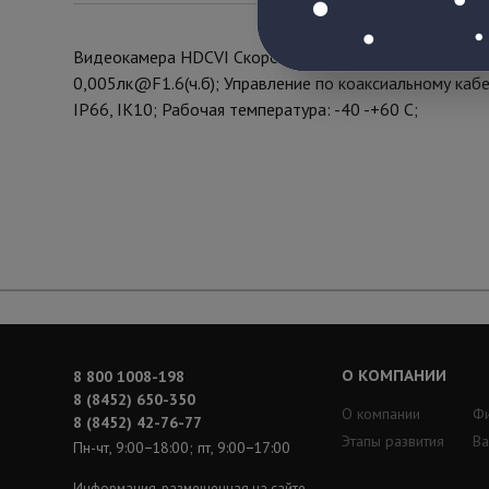
Видеокамера HDCVI Скоростная купольная поворотная 1
0,005лк@F1.6(ч.б); Управление по коаксиальному ка
IP66, IK10; Рабочая температура: -40 -+60 С;
О КОМПАНИИ
8 800 1008-198
8 (8452) 650-350
О компании
Ф
8 (8452) 42-76-77
Этапы развития
Ва
Пн-чт, 9:00−18:00; пт, 9:00−17:00
Информация, размещенная на сайте,