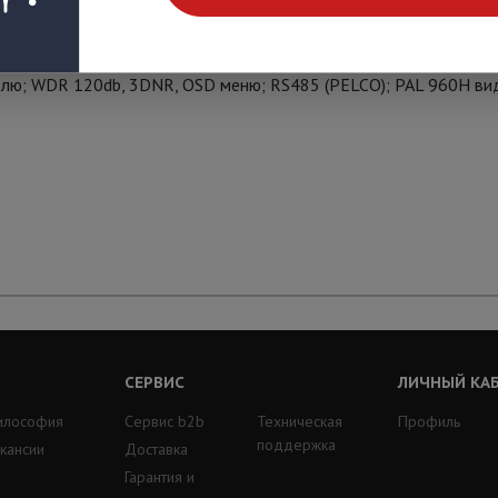
080P; 1/2.7" 2Mп CMOS; 4-х кратный оптический зум; чувствите
белю; WDR 120db, 3DNR, OSD меню; RS485 (PELCO); PAL 960H ви
СЕРВИС
ЛИЧНЫЙ КА
илософия
Сервис b2b
Техническая
Профиль
поддержка
кансии
Доставка
Гарантия и