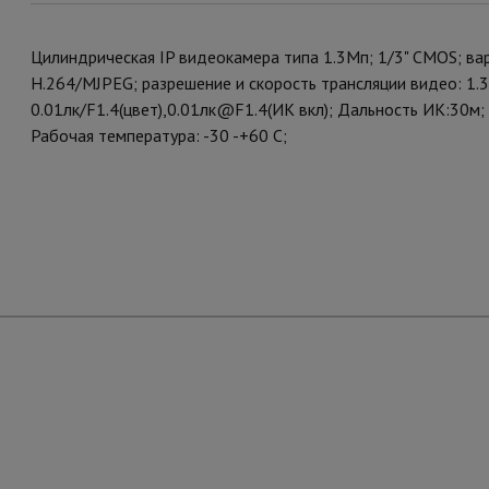
Цилиндрическая IP видеокамера типа 1.3Mп; 1/3" CMOS; ва
H.264/MJPEG; разрешение и скорость трансляции видео: 1.3
0.01лк/F1.4(цвет),0.01лк@F1.4(ИК вкл); Дальность ИК:30м;
Рабочая температура: -30 -+60 С;