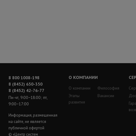
О КОМПАНИИ
СЕ
8 800 1008-198
8 (8452) 650-350
О компании
Философия
Сер
8 (8452) 42-76-77
Этапы
Вакансии
Дос
Пн-чт, 9:00−18:00; пт,
развития
Гар
9:00−17:00
воз
Информация, размещенная
на сайте, не является
публичной офертой
© «Центр систем