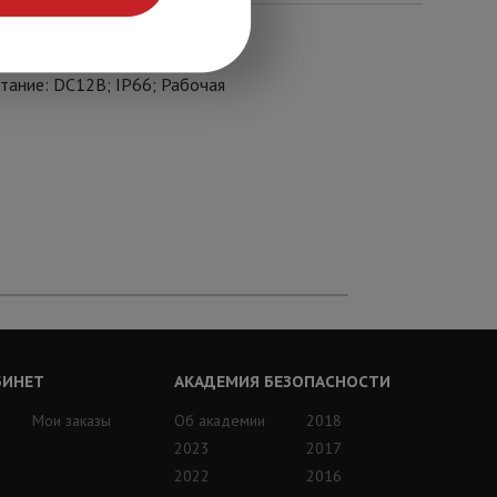
альность ИК: 30м;
тание: DC12В; IP66; Рабочая
БИНЕТ
АКАДЕМИЯ БЕЗОПАСНОСТИ
Мои заказы
Об академии
2018
2023
2017
2022
2016