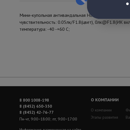
Мини-купольная антивандальная HDCVI видеокамера 10
чувствительность: 0.05лк/F1.8(цвет), 0лк@F1.8(ИК в
температура: -40 -+60 С;
О КОМПАНИИ
8 800 1008-198
8 (8452) 650-350
О компании
Ф
8 (8452) 42-76-77
Этапы развития
Ва
Пн-чт, 9:00−18:00; пт, 9:00−17:00
Информация, размещенная на сайте,