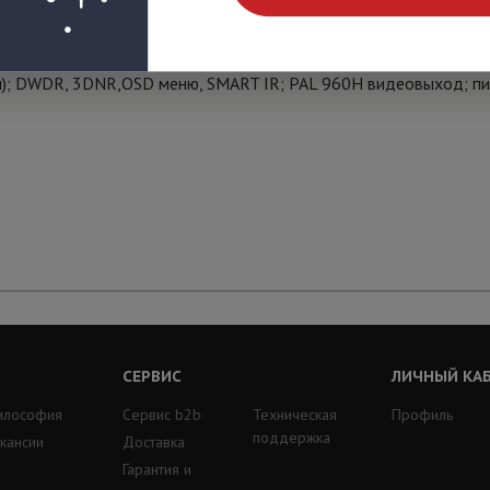
80P; 1/2.8" 2,4Mп Sony Exmor CMOS; фикс. объектив: 3,6мм; д
кл); DWDR, 3DNR,OSD меню, SMART IR; PAL 960H видеовыход; пи
СЕРВИС
ЛИЧНЫЙ КА
илософия
Сервис b2b
Техническая
Профиль
поддержка
кансии
Доставка
Гарантия и