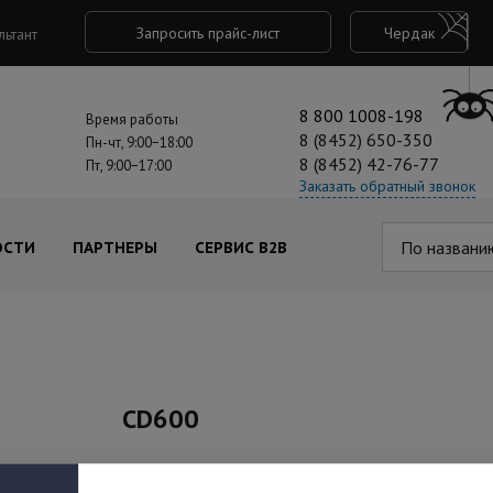
Запросить прайс-лист
Чердак
льтант
8 800 1008-198
Время работы
8 (8452) 650-350
Пн-чт, 9:00−18:00
8 (8452) 42-76-77
Пт, 9:00−17:00
Заказать обратный звонок
По названи
ОСТИ
ПАРТНЕРЫ
СЕРВИС B2B
CD600
Артикул: beWard