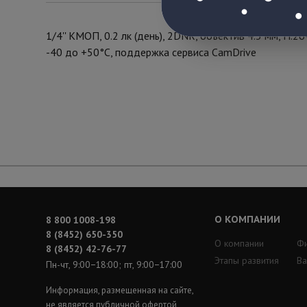
1/4'' КМОП, 0.2 лк (день), 2DNR, объектив 4.3 мм, H.2
-40 до +50°С, поддержка сервиса CamDrive
О КОМПАНИИ
8 800 1008-198
8 (8452) 650-350
О компании
Ф
8 (8452) 42-76-77
Этапы развития
Ва
Пн-чт, 9:00−18:00; пт, 9:00−17:00
Информация, размещенная на сайте,
не является публичной офертой