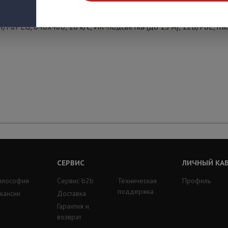
64/MJPEG, 640х480, 10 к/с, ИК-подсветка (до 15 м), 12В/PoE, mi
СЕРВИС
ЛИЧНЫЙ КА
илософия
Сервис b2b
Техническая
Профиль
поддержка
кансии
Доставка
Гарантия и
возврат