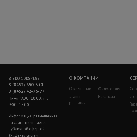
О КОМПАНИИ
СЕ
8 800 1008-198
8 (8452) 650-350
О компании
Философия
Сер
8 (8452) 42-76-77
Этапы
Вакансии
Дос
Пн-чт, 9:00−18:00; пт,
развития
Гар
9:00−17:00
воз
Информация, размещенная
на сайте, не является
публичной офертой
© «Центр систем