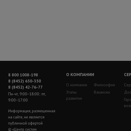
О КОМПАНИИ
СЕ
8 800 1008-198
8 (8452) 650-350
О компании
Философия
Сер
8 (8452) 42-76-77
Этапы
Вакансии
Дос
Пн-чт, 9:00−18:00; пт,
развития
Гар
9:00−17:00
воз
Информация, размещенная
на сайте, не является
публичной офертой
© «Центр систем