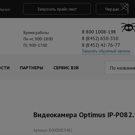
Запросить прайс-лист
Чердак
льтант
8 800 1008-198
Время работы
8 (8452) 650-350
Пн-чт, 9:00−18:00
8 (8452) 42-76-77
Пт, 9:00−17:00
Заказать обратный звонок
По названи
ОСТИ
ПАРТНЕРЫ
СЕРВИС B2B
Видеокамера Optimus IP-P082.
Артикул: В0000013482