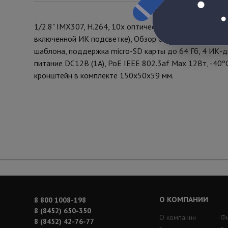
1/2.8" IMX307, H.264, 10x оптическое увеличение 5.1
включенной ИК подсветке), Обзор 0°~250°, наклон 60°, 
шаблона, поддержка micro-SD карты до 64 Гб, 4 ИК-ди
питание DC12В (1А), PoE IEEE 802.3af Мах 12Вт, -40
кронштейн в комплекте 150х50х59 мм.
О КОМПАНИИ
8 800 1008-198
8 (8452) 650-350
О компании
Ф
8 (8452) 42-76-77