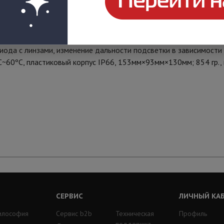
~51 мм вариофокальный моторизированный F1.6, цв. 0.5Лк, Ч/б:
Вращение: 0,5°/сек - 12°/сек., наклон: 0,5°/сек - 10°/сек., 25
ода с линзами, изменение дальности подсветки в зависимости о
ºC~60ºC, пластиковый корпус IР66, 153мм×93мм×130мм; 854 гр
СЕРВИС
ЛИЧНЫЙ КА
илософия
Сервис b2b
Техническая
Профиль