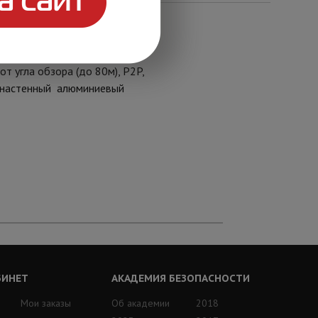
 0.01Лк@F1.6 (0Лк при
5 предустановок, 8 туров, 4
т угла обзора (до 80м), P2P,
., настенный алюминиевый
БИНЕТ
АКАДЕМИЯ БЕЗОПАСНОСТИ
Мои заказы
Об академии
2018