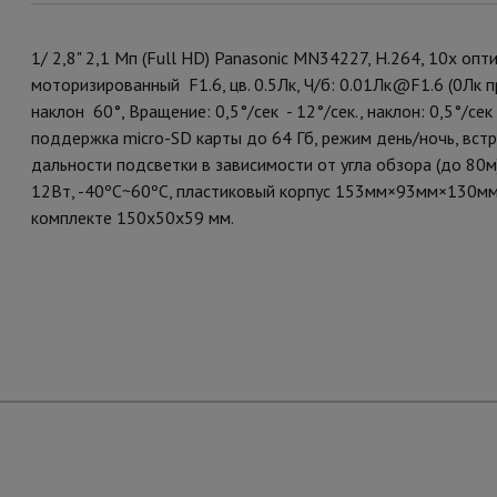
1/ 2,8" 2,1 Мп (Full HD) Panasonic MN34227, H.264, 10x о
моторизированный F1.6, цв. 0.5Лк, Ч/б: 0.01Лк@F1.6 (0Лк 
наклон 60°, Вращение: 0,5°/сек - 12°/сек., наклон: 0,5°/сек
поддержка micro-SD карты до 64 Гб, режим день/ночь, вст
дальности подсветки в зависимости от угла обзора (до 80м)
12Вт, -40ºC~60ºC, пластиковый корпус 153мм×93мм×130мм;
комплекте 150х50х59 мм.