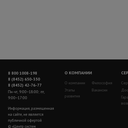
О КОМПАНИИ
СЕ
8 800 1008-198
8 (8452) 650-350
О компании
Философия
Сер
8 (8452) 42-76-77
Этапы
Вакансии
Дос
Пн-чт, 9:00−18:00; пт,
развития
Гар
9:00−17:00
воз
Информация, размещенная
на сайте, не является
публичной офертой
© «Центр систем