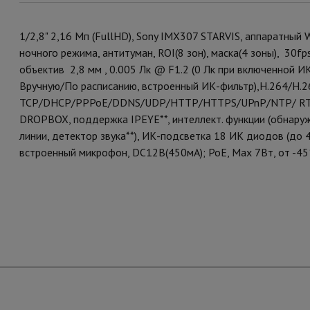
1/2,8" 2,16 Мп (FullHD), Sony IMX307 STARVIS, аппаратный
ночного режима, антитуман, ROI(8 зон), маска(4 зоны), 3
объектив 2,8 мм , 0.005 Лк @ F1.2 (0 Лк при включенной И
Вручную/По расписанию, встроенный ИК-фильтр),Н.264/H.26
TCP/DHCP/PPPoE/DDNS/UDP/HTTP/HTTPS/UPnP/NTP/ RTSP/
DROPBOX, поддержка IPEYE**, интеллект. функции (обнаруж
линии, детектор звука**), ИК-подсветка 18 ИК диодов (до 4
встроенный микрофон, DC12В(450мА); РоЕ, Мах 7Вт, от -45