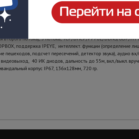
тный WDR 120дБ, раздельные настройки для дневного и ночного 
280x720, Hi3516AV200, вариофокальный объектив 2,7-13,5 мм,
атически/Вручную/По расписанию, встроенный ИК-
для второго потока), 3 потока, TCP/DHCP/PPPoE/DDNS/UDP/H
OPBOX, поддержка IPEYE, интеллект. функции (определение лиц
 пешеходов, подсчет пересечений, детектор звука), аудио вх/вы
 видеовыход, 40 ИК диодов, дальность до 55м, вкл./выкл. вруч
ивандальный корпус IР67, 136х128мм, 720 гр.