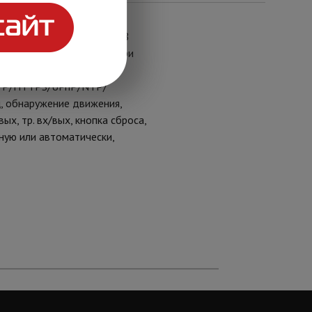
режима, антитуман , ROI(8
 0.005 Лк @ F1.2 (0 Лк при
TTP/HTTPS/UPnP/NTP/
, обнаружение движения,
х, тр. вх/вых, кнопка сброса,
ную или автоматически,