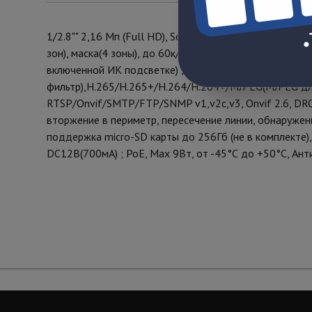
1/2.8"" 2,16 Мп (Full HD), Sony CMOS IMX307, аппара
зон), маска(4 зоны), до 60к/с@1920х1080/1280x960/1
включенной ИК подсветке) , режим день/ночь (Автом
фильтр),H.265/H.265+/H.264/H.264+/MJPEG(MJPEG 
RTSP/Onvif/SMTP/FTP/SNMP v1,v2c,v3, Onvif 2.6, DR
вторжение в периметр, пересечение линии, обнаружение
поддержка micro-SD карты до 256Гб (не в комплекте),
DC12В(700мА) ; РоЕ, Мах 9Вт, от -45°С до +50°С, Ант