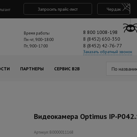
Запросить прайс-лист
Чердак
льтант
8 800 1008-198
Время работы
8 (8452) 650-350
Пн-чт, 9:00−18:00
8 (8452) 42-76-77
Пт, 9:00−17:00
Заказать обратный звонок
По названи
ОСТИ
ПАРТНЕРЫ
СЕРВИС B2B
Видеокамера Optimus IP-P042.
Артикул: В0000011168