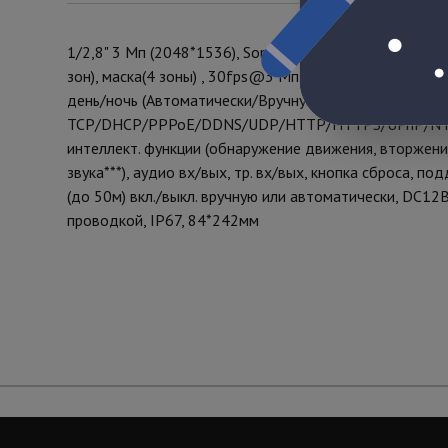
1/2,8" 3 Мп (2048*1536), Sony IMX123 STARVIS, аппа
зон), маска(4 зоны) , 30fps@3 Мп, HI3516D, вариофок
день/ночь (Автоматически/Вручную/По расписанию, вс
TCP/DHCP/PPPoE/DDNS/UDP/HTTP/HTTPS/UPnP/NTP/ R
интеллект. функции (обнаружение движения, вторжени
звука***), аудио вх/вых, тр. вх/вых, кнопка сброса,
(до 50м) вкл./выкл. вручную или автоматически, DC12
проводкой, IР67, 84*242мм