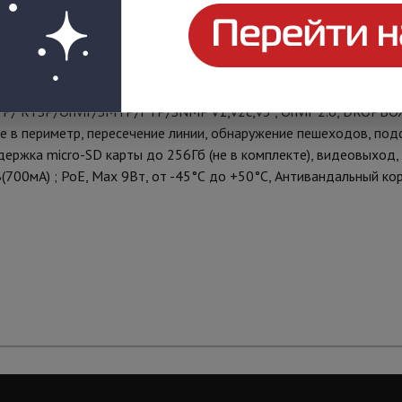
ратный WDR 120дБ, раздельные настройки для дневного и ночног
альный объектив 2,7-13,5 мм, 0.005 Лк @ F1.2 (0 Лк при включ
троенный ИК-фильтр), Н.264/H.265/MJPEG(MJPEG для второго п
TSP/Onvif/SMTP/FTP/SNMP v1,v2c,v3 , Onvif 2.6, DROPBOX,
е в периметр, пересечение линии, обнаружение пешеходов, под
 поддержка micro-SD карты до 256Гб (не в комплекте), видеовых
В(700мА) ; РоЕ, Мах 9Вт, от -45°С до +50°С, Антивандальный ко