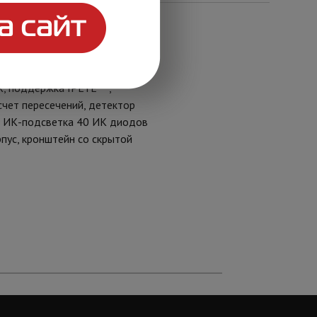
о режима, антитуман, ROI(8
енной ИК подсветке), режим
отока), 3 потока,
 поддержка IPEYE***,
счет пересечений, детектор
од, ИК-подсветка 40 ИК диодов
рпус, кронштейн со скрытой