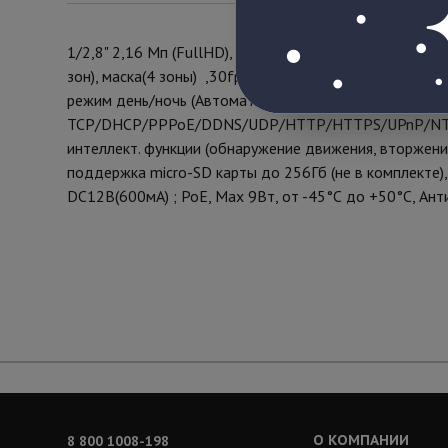
1/2,8" 2,16 Мп (FullHD), Sony IMX307 STARVIS, аппар
зон), маска(4 зоны) ,30fps@2,1 Мп, HI3516CV300, мо
режим день/ночь (Автоматически/Вручную/По расписа
TCP/DHCP/PPPoE/DDNS/UDP/HTTP/HTTPS/UPnP/NTP/ R
интеллект. функции (обнаружение движения, вторжение 
поддержка micro-SD карты до 256Гб (не в комплекте)
DC12В(600мА) ; РоЕ, Мах 9Вт, от -45°С до +50°С, Ан
О КОМПАНИИ
8 800 1008-198