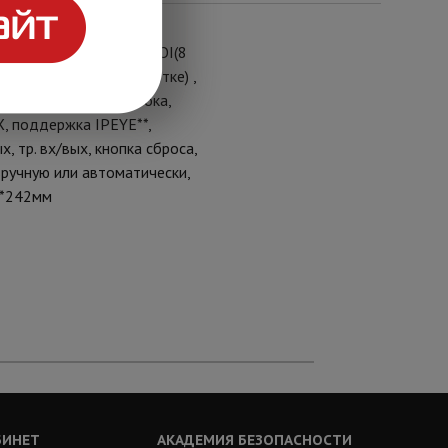
о режима, антитуман, ROI(8
 включенной ИК подсветке) ,
рого потока), 3 потока,
 поддержка IPEYE**,
, тр. вх/вых, кнопка сброса,
вручную или автоматически,
4*242мм
БИНЕТ
АКАДЕМИЯ БЕЗОПАСНОСТИ