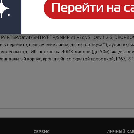
атный WDR 120дБ, раздельные настройки для дневного и ночног
торизированный объектив 2,7-12 мм, 0.005 Лк @ F1.2 (0 Лк при
нию, встроенный ИК-фильтр), Н.264/H.265/MJPEG(MJPEG для вто
TSP/Onvif/SMTP/FTP/SNMP v1,v2c,v3 , Onvif 2.6, DROPBOX,
в периметр, пересечение линии, детектор звука**), аудио вх/вых
, видеовыход, ИК-подсветка 40ИК диодов (до 50м) вкл./выкл. 
тивандальный корпус, кронштейн со скрытой проводкой, IР67, 8
СЕРВИС
ЛИЧНЫЙ КА