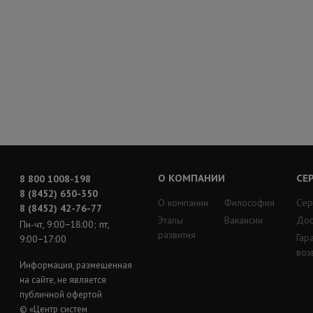
О КОМПАНИИ
СЕ
8 800 1008-198
8 (8452) 650-350
О компании
Философия
Сер
8 (8452) 42-76-77
Этапы
Вакансии
Дос
Пн-чт, 9:00−18:00; пт,
развития
Гар
9:00−17:00
воз
Информация, размещенная
на сайте, не является
публичной офертой
© «Центр систем