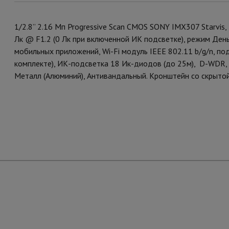
1/2.8” 2.16 Мп Progressive Scan CMOS SONY IMX307 Starvis,
Лк @ F1.2 (0 Лк при включенной ИК подсветке), режим Де
мобильных приложений, Wi-Fi модуль IEEE 802.11 b/g/n, по
комплекте), ИК-подсветка 18 Ик-диодов (до 25м), D-WDR, D
Металл (Алюминий), Антивандальный. Кронштейн со скрыто