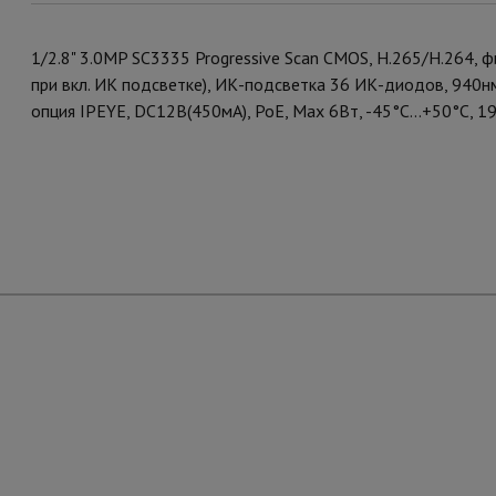
1/2.8" 3.0MP SC3335 Progressive Scan CMOS, H.265/H.264, фи
при вкл. ИК подсветке), ИК-подсветка 36 ИК-диодов, 940н
опция IPEYE, DC12В(450мА), PoE, Мах 6Вт, -45°С...+50°С, 19