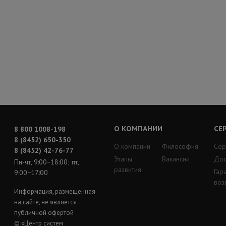
О КОМПАНИИ
СЕ
8 800 1008-198
8 (8452) 650-350
О компании
Философия
Сер
8 (8452) 42-76-77
Этапы
Вакансии
Дос
Пн-чт, 9:00−18:00; пт,
развития
Гар
9:00−17:00
воз
Информация, размещенная
на сайте, не является
публичной офертой
© «Центр систем